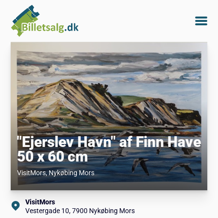
"Ejerslev Havn" af Finn Have
50 x 60 cm
VisitMors
, Nykøbing Mors
VisitMors
Vestergade 10, 7900 Nykøbing Mors