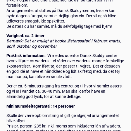
fortælle om.
Arrangementet afsluttes på Dansk Skaldyrcenter, hvor vi kan
nyde dagens fangst, samt et dejligt glas vin. Der vil også blive
udleveres smagsfulde opskrifter.
De østers du har samlet, må du selvfølgelig tage med hjem!
Varighed: ca. 2 timer
Bemærk: Det er muligt at booke Østerssafari i februar, marts,
april, oktober og november.
Praktisk information:
Vi mødes udenfor Dansk Skaldyrcenter
hvor vi ifører os waders – vi råder over waders i mange forskellige
skostørrelser. Kom iført tøj der passer til vejret. Det er desuden
en god idé at have et håndklæde og lidt skiftetøj med, da det tøj
man har på, kan blive en smule vådt.
Der er ca. 5 minuters gang fra centret og til hvor vi samler østers,
og vi er i vandet ca. 30-40 min. Man skal derfor have en
almindelig god fysik, for at kunne deltage.
Minimumsdeltagerantal: 14 personer
Skulle der være opblomstring af giftige alger, vil arrangementet
blive aflyst.
Pris pr. person: 235 kr. inkl. moms som inkluderer lån af waders,