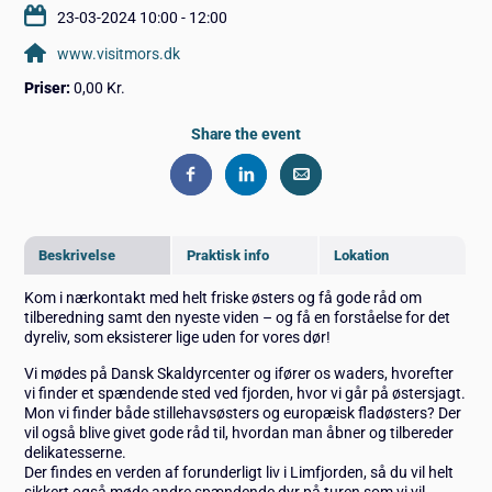
23-03-2024 10:00 - 12:00
www.visitmors.dk
Priser:
0,00 Kr.
Share the event
Beskrivelse
Praktisk info
Lokation
Kom i nærkontakt med helt friske østers og få gode råd om
tilberedning samt den nyeste viden – og få en forståelse for det
dyreliv, som eksisterer lige uden for vores dør!
Vi mødes på Dansk Skaldyrcenter og ifører os waders, hvorefter
vi finder et spændende sted ved fjorden, hvor vi går på østersjagt.
Mon vi finder både stillehavsøsters og europæisk fladøsters? Der
vil også blive givet gode råd til, hvordan man åbner og tilbereder
delikatesserne.
Der findes en verden af forunderligt liv i Limfjorden, så du vil helt
sikkert også møde andre spændende dyr på turen som vi vil