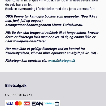
spand, net mm. et glas vin + opskrifter og en masse østers, som
du selv har samlet.
Book en overnatning i forbindelse med din / jeres østerssafari.
OBS! Denne tur kan også bookes som gruppetur. (Dog ikke i
maj, juni, juli og august).
Arrangement bookes gennem Morsø Turistbureau.
NB: Da der skal bruges et redskab til at fange østers, kræver
dette et fisketegn hvis man er over 18 år, og endnu ikke er
nået folkepensionsalderen.
Har man ikke et gyldigt fisketegn ved en kontrol fra
fiskeristyrelsen, vil man blive opkrævet en afgift på kr. 750,-
Fisketegn kan oprettes via:
www.fisketegn.dk
Billetsalg.dk
CVR-nr: 10147751